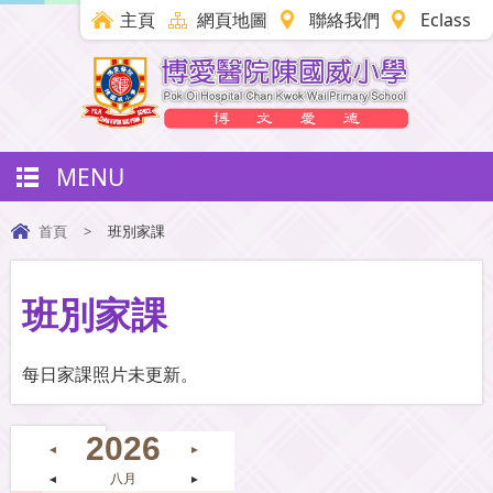
主頁
網頁地圖
聯絡我們
Eclass
MENU
首頁
>
班別家課
班別家課
每日家課照片未更新。
2026
◄
►
◄
八月
►