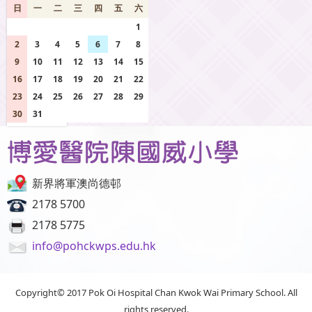
日
一
二
三
四
五
六
26
27
28
29
30
31
1
2
3
4
5
6
7
8
9
10
11
12
13
14
15
16
17
18
19
20
21
22
23
24
25
26
27
28
29
30
31
1
2
3
4
5
新界將軍澳尚德邨
2178 5700
2178 5775
info@pohckwps.edu.hk
Copyright© 2017 Pok Oi Hospital Chan Kwok Wai Primary School. All
rights reserved.