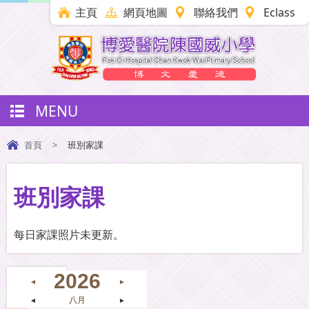
主頁
網頁地圖
聯絡我們
Eclass
MENU
首頁
>
班別家課
班別家課
每日家課照片未更新。
2026
◄
►
◄
八月
►