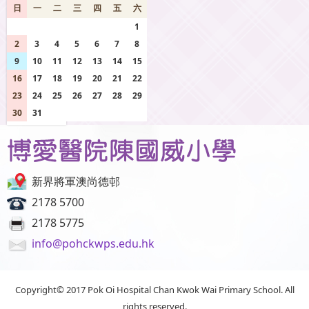
日
一
二
三
四
五
六
26
27
28
29
30
31
1
2
3
4
5
6
7
8
9
10
11
12
13
14
15
16
17
18
19
20
21
22
23
24
25
26
27
28
29
30
31
1
2
3
4
5
新界將軍澳尚德邨
2178 5700
2178 5775
info@pohckwps.edu.hk
Copyright© 2017 Pok Oi Hospital Chan Kwok Wai Primary School. All
rights reserved.