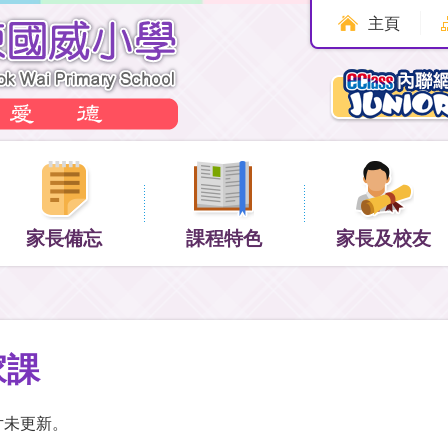
主頁
家長備忘
課程特色
家長及校友
家課
片未更新。