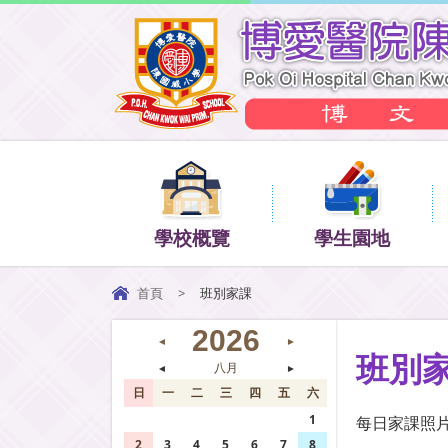
學校概覽
學生園地
首頁
>
班別家課
2026
◄
►
班別
◄
八月
►
日
一
二
三
四
五
六
26
27
28
29
30
31
1
每日家課照
2
3
4
5
6
7
8